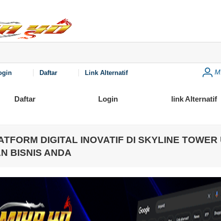
M
ogin
Daftar
Link Alternatif
Daftar
Login
link Alternatif
ATFORM DIGITAL INOVATIF DI SKYLINE TOWER
N BISNIS ANDA