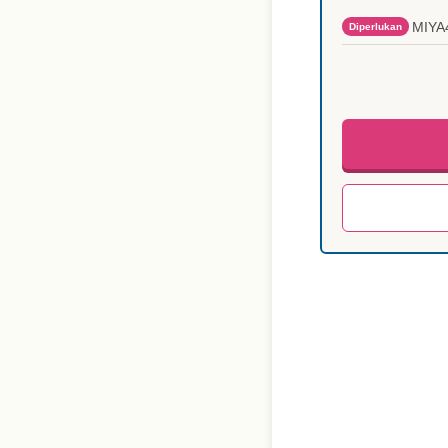
MIYA
Diperlukan