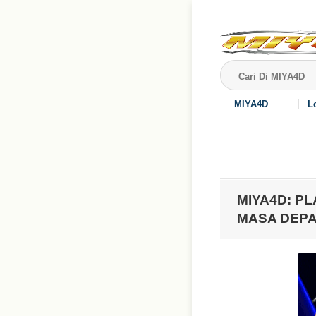
MIYA4D
L
MIYA4D: PL
MASA DEPA