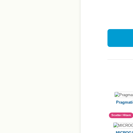
Pragmati
Scatter Hitam
MICROG