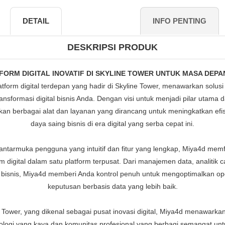
DETAIL
INFO PENTING
DESKRIPSI PRODUK
FORM DIGITAL INOVATIF DI SKYLINE TOWER UNTUK MASA DEPA
tform digital terdepan yang hadir di Skyline Tower, menawarkan solusi
sformasi digital bisnis Anda. Dengan visi untuk menjadi pilar utama da
n berbagai alat dan layanan yang dirancang untuk meningkatkan efisi
daya saing bisnis di era digital yang serba cepat ini.
ntarmuka pengguna yang intuitif dan fitur yang lengkap, Miya4d memfas
m digital dalam satu platform terpusat. Dari manajemen data, analitik 
s bisnis, Miya4d memberi Anda kontrol penuh untuk mengoptimalkan o
keputusan berbasis data yang lebih baik.
e Tower, yang dikenal sebagai pusat inovasi digital, Miya4d menawark
ologi yang kaya dan komunitas profesional yang berbagi semangat u