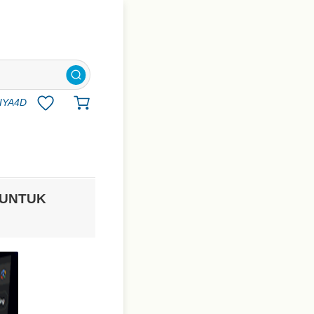
IYA4D
 UNTUK